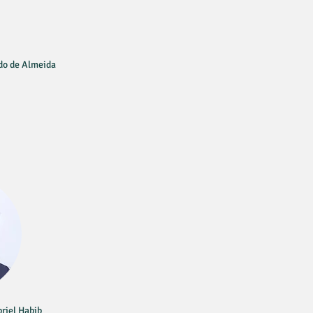
do de Almeida
briel Habib