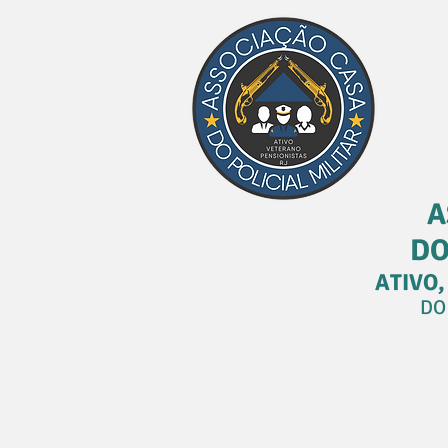
A
DO
ATIVO,
DO