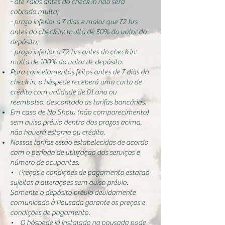
- até 7dias antes do check in não será
cobrado multa;
- prazo inferior a 7 dias e maior que 72 hrs
antes do check in: multa de 50% do valor do
depósito;
- prazo inferior a 72 hrs antes do check in:
multa de 100% do valor de depósito.
Para cancelamentos feitos antes de 7 dias do
check in, o hóspede receberá uma carta de
crédito com validade de 01 ano ou
reembolso, descontado as tarifas bancárias.
Em caso de No Show (não comparecimento)
sem aviso prévio dentro dos prazos acima,
não haverá estorno ou crédito.
Nossas tarifas estão estabelecidas de acordo
com o período de utilização dos serviços e
número de ocupantes.
• Preços e condições de pagamento estarão
sujeitos a alterações sem aviso prévio.
Somente o depósito prévio devidamente
comunicado à Pousada garante os preços e
condições de pagamento.
• O hóspede já instalado na pousada pode