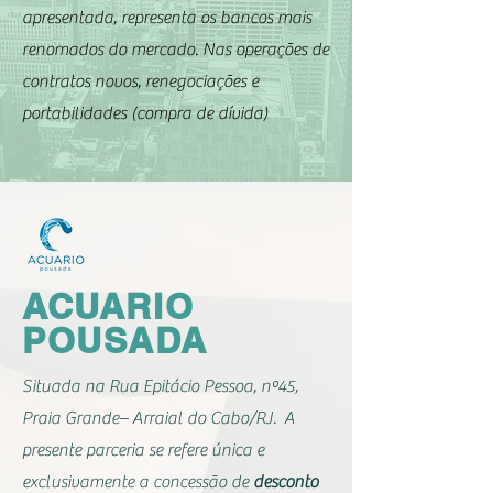
apresentada, representa os bancos mais
renomados do mercado. Nas operações de
contratos novos, renegociações e
portabilidades (compra de dívida)
ACUARIO
POUSADA
Situada na Rua Epitácio Pessoa, nº45,
Praia Grande– Arraial do Cabo/RJ. A
presente parceria se refere única e
exclusivamente a concessão de
desconto